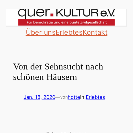
Zum
Inhalt
springen
Über uns
Erlebtes
Kontakt
Von der Sehnsucht nach
schönen Häusern
Jan. 18, 2020
—
hotte
in
Erlebtes
von