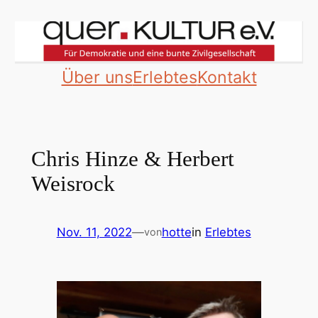
Zum
Inhalt
springen
Über uns
Erlebtes
Kontakt
Chris Hinze & Herbert
Weisrock
Nov. 11, 2022
—
hotte
in
Erlebtes
von