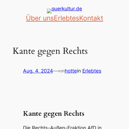
Zum
Inhalt
Über uns
Erlebtes
Kontakt
springen
Kante gegen Rechts
Aug. 4, 2024
—
hotte
in
Erlebtes
von
Kante gegen Rechts
Die Rechts-Außen-Fraktion AfD in